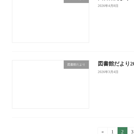
2026年4月8日
図書館だより202
図書館だより
2026年3月4日
投
«
固
1
固
2
3