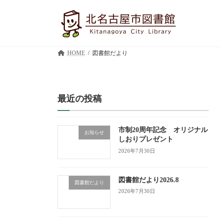
コ
ナ
ン
ビ
テ
ゲ
ン
ー
ツ
シ
HOME
図書館だより
へ
ョ
ス
ン
キ
に
ッ
移
プ
動
最近の投稿
市制20周年記念 オリジナル
お知らせ
しおりプレゼント
2026年7月30日
図書館だより2026.8
図書館だより
2026年7月30日