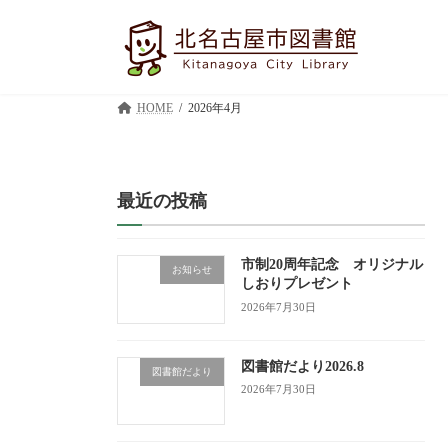
コ
ナ
ン
ビ
テ
ゲ
ン
ー
ツ
シ
HOME
2026年4月
へ
ョ
ス
ン
キ
に
ッ
移
プ
動
最近の投稿
市制20周年記念 オリジナル
お知らせ
しおりプレゼント
2026年7月30日
図書館だより2026.8
図書館だより
2026年7月30日