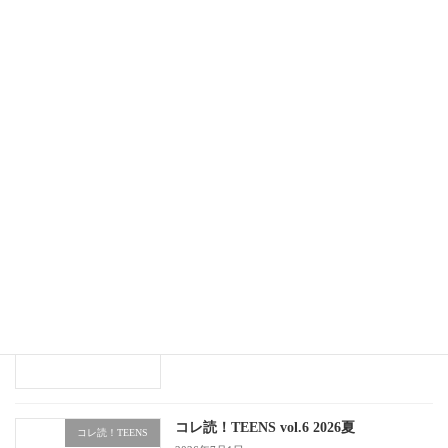
おはなし会2026.8
おはなし会
2026年7月30日
臨時サイレントルームを開設します
お知らせ
2026年7月24日
白木中学校2年生が職場体験を行いまし
中学校職場体験
た
2026年7月5日
コレ読！TEENS vol.6 2026夏
コレ読！TEENS